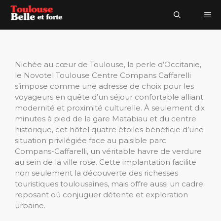
Aller
Me
au
contenu
Nichée au cœur de Toulouse, la perle d’Occitanie,
le Novotel Toulouse Centre Compans Caffarelli
s’impose comme une adresse de choix pour les
voyageurs en quête d’un séjour confortable alliant
modernité et proximité culturelle. À seulement dix
minutes à pied de la gare Matabiau et du centre
historique, cet hôtel quatre étoiles bénéficie d’une
situation privilégiée face au paisible parc
Compans-Caffarelli, un véritable havre de verdure
au sein de la ville rose. Cette implantation facilite
non seulement la découverte des richesses
touristiques toulousaines, mais offre aussi un cadre
reposant où conjuguer détente et exploration
urbaine.