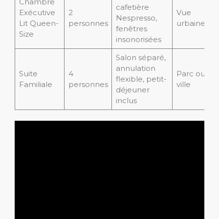
Chambre
cafetière
Exécutive
2
Vue
Nespresso,
Lit Queen-
personnes
urbaine
fenêtres
Size
insonorisées
Salon séparé,
annulation
Suite
4
Parc ou
flexible, petit-
Familiale
personnes
ville
déjeuner
inclus