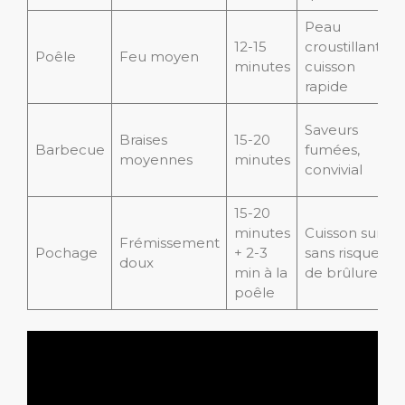
Peau
12-15
croustillante,
Poêle
Feu moyen
minutes
cuisson
rapide
Saveurs
Braises
15-20
Barbecue
fumées,
moyennes
minutes
convivial
15-20
minutes
Cuisson sure
Frémissement
Pochage
+ 2-3
sans risque
doux
min à la
de brûlure
poêle