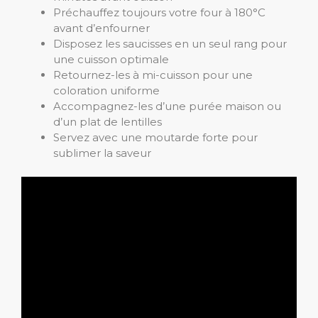
Préchauffez toujours votre four à 180°C
avant d’enfourner
Disposez les saucisses en un seul rang pour
une cuisson optimale
Retournez-les à mi-cuisson pour une
coloration uniforme
Accompagnez-les d’une purée maison ou
d’un plat de lentilles
Servez avec une moutarde forte pour
sublimer la saveur